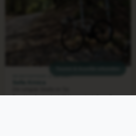
Touren & Ausritte erkunden
SELBSTGEFÜHRT & GEFÜHRT
Sella Krnica
Die ruhigste Straße im Tal.
Ein ruhiger Anstieg durch Waldwege oberhalb von Bovec
— mit Apfelstrudel am Gipfel.
Ruhiger Anstieg
Apfelstrudel oben
Selbstgeführt & geführt