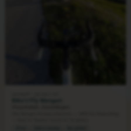
GEFÜHRT · AB 230 € P.P.
Bike'n'Fly Mangart
Hinaufradeln. Zurückfliegen.
Den Mangart-Anstieg erklimmen — 1800 Hm Radaufstieg
— dann im Tandem zurück ins Tal gleiten.
25 km
1800 m Anstieg
Nur geführt