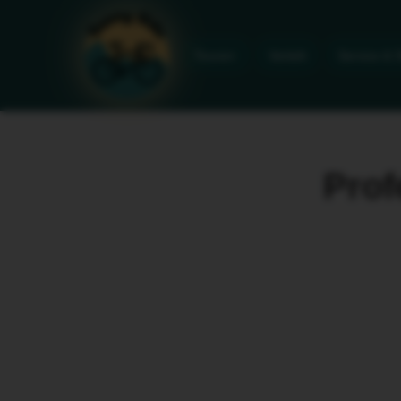
Touren
Verleih
Service & 
›
Prof