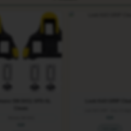
mano SM-SH11 SPD-SL
Look KéO GRIP Clea
Cleats
Look KéO GRIP - Grey 4.5 degr
€20
Shimano SM-SH11
€20
Auf Lager