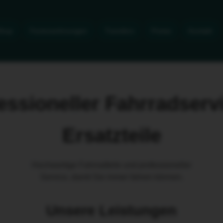
Shop
Ferienwohnungen
Transfers
Preise
Kontakt
essioneller Fahrradserv
Ersatzteile
Hochwertige Fahrradteile und professioneller
Service, damit Sie immer fahren können.
Unsere Leistungen