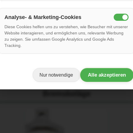
Analyse- & Marketing-Cookies
Diese Cookies helfen uns zu verstehen, wie Besucher mit unserer
Website interagieren, und ermöglichen uns, relevante Werbung
ental Race Inner Tube 28"
Inner Tube Schwalbe S
zu zeigen. Sie umfassen Google Analytics und Google Ads
Tracking.
28 Road bike butyl
27.5/29 MTB butyl
€10
€10
Auf Lager
Auf Lager
Alle akzeptieren
Nur notwendige
Bremsbeläge