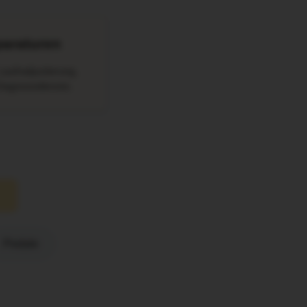
araturen
Laufradjustierung,
iagnosedienste.
Pedale