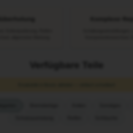
überholung
Komplexe Rep
, Kettenjustierung, Reifen-
Schaltungseinstellungen, 
sel, allgemeine Wartung.
Komponentenwechsel, D
Verfügbare Teile
Ersatzteile in Bovec abholen — einfach schreiben!
tegorien
Bremsbeläge
Ketten
Sonstiges
Schutzausrüstung
Reifen
Schläuche