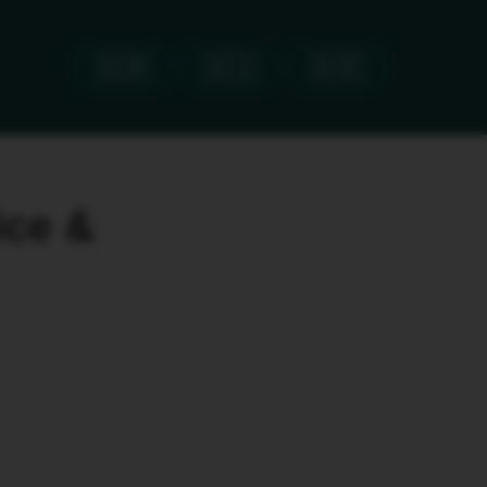
🇬🇧
🇸🇮
🇩🇪
ice &