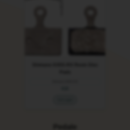
Shimano K05S-RX Resin Disc
Pads
Shimano K05S-RX
€15
Auf Lager
Pedale