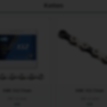
Ketten
KMC X12 Chain
KMC X11 Chain
KMC x12 speed
KMC x11 speed
€40
€35