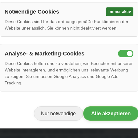
geben Sie Ihre Ländervorwahl an (z. B. +49 für Deutschland, +43 für
Notwendige Cookies
Immer aktiv
eich)
Diese Cookies sind für das ordnungsgemäße Funktionieren der
Website unerlässlich. Sie können nicht deaktiviert werden.
f
Analyse- & Marketing-Cookies
icht
Diese Cookies helfen uns zu verstehen, wie Besucher mit unserer
Website interagieren, und ermöglichen uns, relevante Werbung
zu zeigen. Sie umfassen Google Analytics und Google Ads
Tracking.
Alle akzeptieren
Nur notwendige
 dem Absenden erhalten Sie eine Bestätigungs-E-Mail von
o@sunnysidecycling.com
. Bitte prüfen Sie Ihren Spam-/Junk-Ordner, wenn S