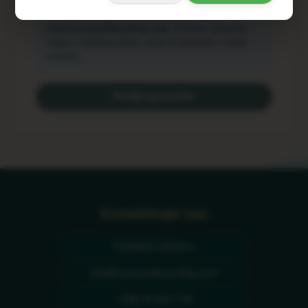
Po oddaji boste prejeli potrditveno e-pošto od
info@sunnysidecycling.com
. Prosimo, preverite
mapo z neželeno pošto, če je ne prejmete v nekaj
minutah.
Pošlji sporočilo
Kontaktirajte nas
Kontaktni obrazec
info@sunnysidecycling.com
+386 41 834 744