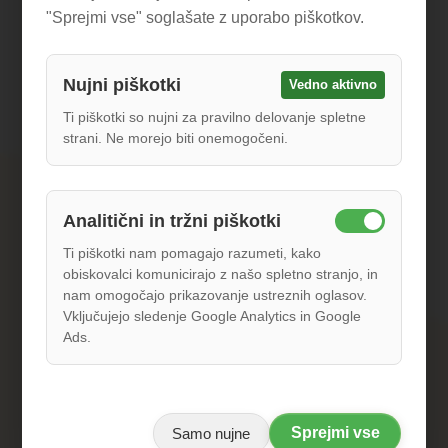
"Sprejmi vse" soglašate z uporabo piškotkov.
Prosimo, vključite državno kodo (npr. +386 za
Nujni piškotki
Vedno aktivno
Slovenijo, +1 za ZDA)
Ti piškotki so nujni za pravilno delovanje spletne
strani. Ne morejo biti onemogočeni.
Zadeva
Analitični in tržni piškotki
Sporočilo
Ti piškotki nam pomagajo razumeti, kako
obiskovalci komunicirajo z našo spletno stranjo, in
nam omogočajo prikazovanje ustreznih oglasov.
Vključujejo sledenje Google Analytics in Google
Ads.
Sprejmi vse
Samo nujne