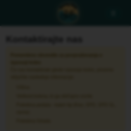
☰
Kontaktirajte nas
Pomembno obvestilo za povpraševanja o
izposoji koles
Če nas kontaktirate glede izposoje koles, prosimo
vključite naslednje informacije:
Višina
Velikost kolesa, ki ga običajno vozite
Potrebna pedala - kateri tip (Keo, SPD, SPD SL,
ravne)
Potrebna čelada