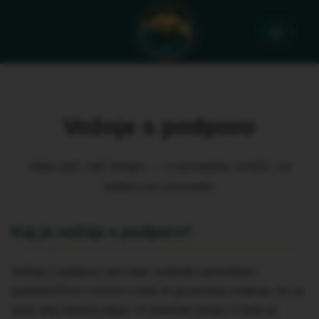
☰
Vožnje s podporo
Vaša pot, vaš tempo — z varnostno mrežo, na
katero se zanesete.
Kaj je vožnja s podporo?
Vožnja s podporo vam daje svobodo samostojne
pustolovščine z mirom v duši, ki ga prinese vedenje, da za
vami stoji lokalna ekipa. Vi določate tempo in kdaj se