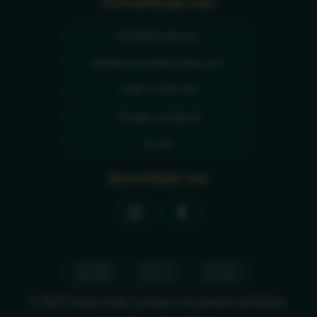
Kontaktirajte nas
Kontaktni obrazec
info@sunnysidecycling.com
+386 41 834 744
Google zemljevidi
O nas
Spremljajte nas
🇬🇧
🇸🇮
🇩🇪
© 2025 Sunny Side Cycling. Vse pravice pridržane.