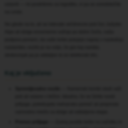
ustaviti — mi poskrbimo za logistiko, vi pa se osredotočite
na cesto.
Ne glede na to, ali se lotevate večdnevne poti čez Julijske
Alpe ali dolge enosmerne vožnje po dolini Soče, naša
podpora pomeni, da vaše torbe potujejo naprej v naslednjo
nastanitev, vozilo je na voljo, če gre kaj narobe,
strokovnjak pa je oddaljen le en telefonski klic.
Kaj je vključeno
Spremljevalno vozilo
— Namenski kombi sledi vaši
poti ali ostane v bližini. Idealno, če ne želite nositi
prtljage, potrebujete mehansko pomoč ali preprosto
varnostno mrežo za dolge ali oddaljene etape.
Prenos prtljage
— Zjutraj pustite torbe na začetku in