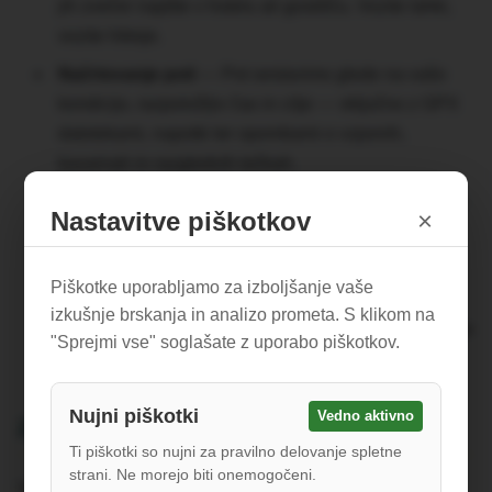
jih zvečer najdite v hotelu ali gostišču. Vozite lahki,
vozite hitreje.
Načrtovanje poti
— Pot sestavimo glede na vašo
kondicijo, razpoložljiv čas in cilje — vključno z GPX
datotekami, napotki ter opombami o vzponih,
kavarnah in razglednih točkah.
Telefonska podpora na klic
— Punktura? Napačen
Nastavitve piškotkov
×
odcep? Slabo počutje? Pokličite in rešili bomo.
Vodnik (neobvezno)
— Pridružite si lokalnega
Piškotke uporabljamo za izboljšanje vaše
vodnika za katerokoli etapo. Rok je prevozil vsako
izkušnje brskanja in analizo prometa. S klikom na
cesto v dolini in deli podrobnosti, ki jih noben GPS ne
"Sprejmi vse" soglašate z uporabo piškotkov.
more posredovati.
Nujni piškotki
Vedno aktivno
Za koga je namenjeno?
Ti piškotki so nujni za pravilno delovanje spletne
strani. Ne morejo biti onemogočeni.
Vožnje s podporo so odlična izbira za: