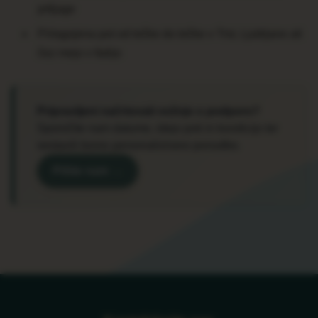
prtljage
Prilagojena pot od točke do točke v Trst, Ljubljano ali
čez mejo v Italijo
Pripravljeni načrtovati vožnjo s podporo?
Sporočite nam datume, idejo poti in kondicijo ter
sestavili bomo personalizirano ponudbo.
Pišite nam →